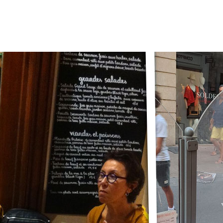
☰
20000 sets